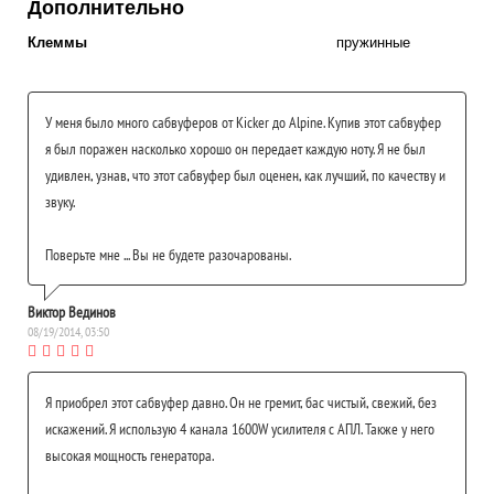
Дополнительно
Клеммы
пружинные
У меня было много сабвуферов от Kicker до Alpine. Купив этот сабвуфер
я был поражен насколько хорошо он передает каждую ноту. Я не был
удивлен, узнав, что этот сабвуфер был оценен, как лучший, по качеству и
звуку.
Поверьте мне ... Вы не будете разочарованы.
Виктор Вединов
08/19/2014, 03:50
Я приобрел этот сабвуфер давно. Он не гремит, бас чистый, свежий, без
искажений. Я использую 4 канала 1600W усилителя с АПЛ. Также у него
высокая мощность генератора.