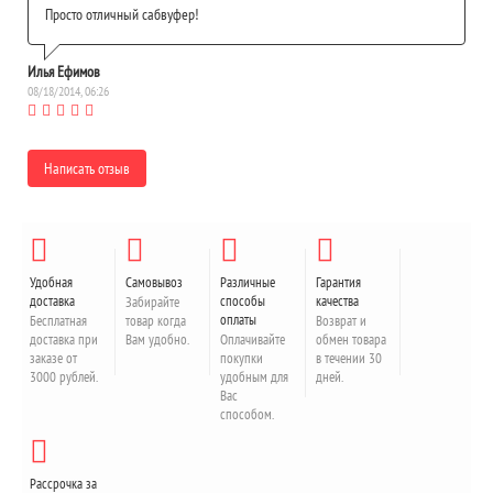
Просто отличный сабвуфер!
Илья Ефимов
08/18/2014, 06:26
Написать отзыв
Удобная
Самовывоз
Различные
Гарантия
доставка
способы
качества
Забирайте
оплаты
Бесплатная
товар когда
Возврат и
доставка при
Вам удобно.
Оплачивайте
обмен товара
заказе от
покупки
в течении 30
3000 рублей.
удобным для
дней.
Вас
способом.
Рассрочка за