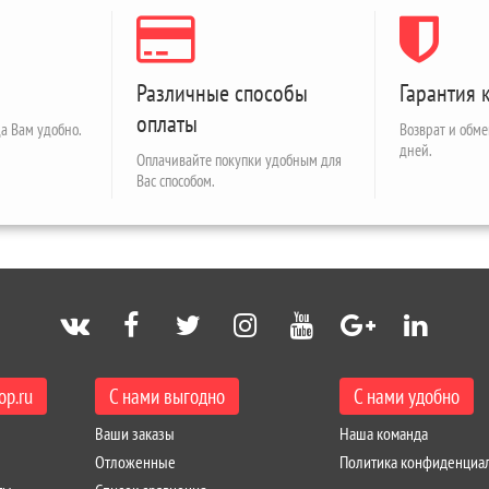
Различные способы
Гарантия 
оплаты
а Вам удобно.
Возврат и обме
дней.
Оплачивайте покупки удобным для
Вас способом.
op.ru
С нами выгодно
С нами удобно
Ваши заказы
Наша команда
Отложенные
Политика конфиденциа