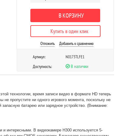
В КОРЗИНУ
Купить в один клик
Отложить
Добавить к сравнению
Артикул:
N0173TLFE1
В наличии
Доступность:
этой технологии, время записи видео в формате HD теперь
ы не пропустите ни одного игрового момента, поскольку не
й запасную батарею или зарядное устройство. (Внимание:
 и интересными. В видеокамере H300 используется 5-
нию с обычными CMOS сенсорами. Благодаря существенному