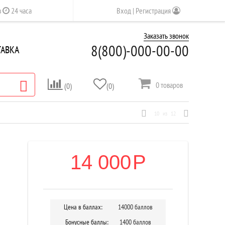
в
24 часа
Вход | Регистрация
Заказать звонок
8(800)-
000-00-00
ТАВКА
0
товаров
(0)
(0)
10
из
12
14 000
Р
Цена в баллах:
14000 баллов
Бонусные баллы:
1400 баллов