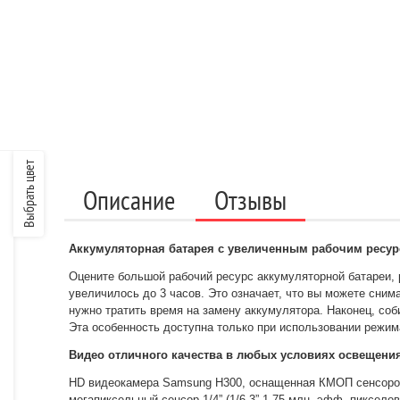
Выбрать цвет
Описание
Отзывы
Аккумуляторная батарея с увеличенным рабочим ресу
Оцените большой рабочий ресурс аккумуляторной батареи, 
увеличилось до 3 часов. Это означает, что вы можете снима
нужно тратить время на замену аккумулятора. Наконец, соб
Эта особенность доступна только при использовании режим
Видео отличного качества в любых условиях освещени
HD видеокамера Samsung H300, оснащенная КМОП сенсором 
мегапиксельный сенсор 1/4” (1/6,3” 1,75 млн. эфф. пиксе