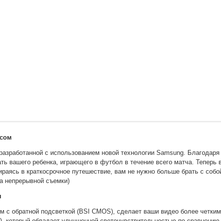
рсом
разработанной с использованием новой технологии Samsung. Благодаря 
ть вашего ребенка, играющего в футбол в течение всего матча. Теперь в
ираясь в краткосрочное путешествие, вам не нужно больше брать с собо
а непрерывной съемки)
я
с обратной подсветкой (BSI CMOS), сделает ваши видео более четкими
лов), который обладает улучшенной светочувствительностью по сравне