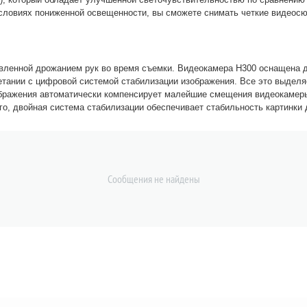
словиях пониженной освещенности, вы сможете снимать четкие видеосюж
вленной дрожанием рук во время съемки. Видеокамера Н300 оснащена д
етании с цифровой системой стабилизации изображения. Все это выдел
бражения автоматически компенсирует малейшие смещения видеокамеры 
го, двойная система стабилизации обеспечивает стабильность картинки 
Сообщения не найдены