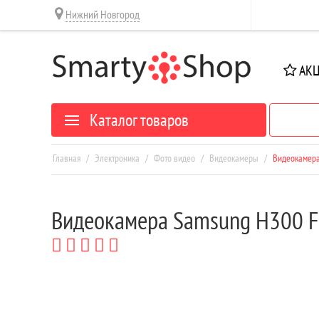
Нижний Новгород
АК
Каталог товаров
Главная
/
Электроника
/
Фото видео
/
Видеокамеры
/
Видеокамера
Видеокамера Samsung H300 F